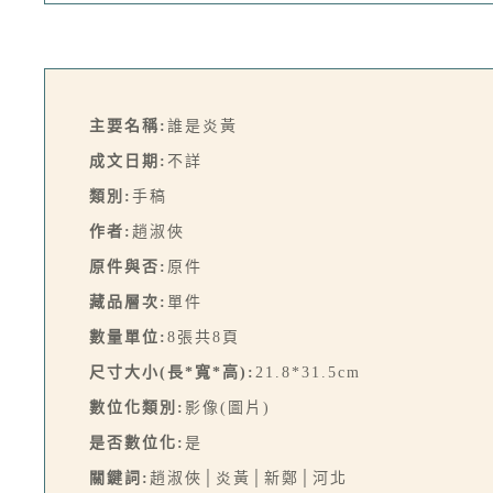
主要名稱:
誰是炎黃
成文日期:
不詳
類別:
手稿
作者:
趙淑俠
原件與否:
原件
藏品層次:
單件
數量單位:
8張共8頁
尺寸大小(長*寬*高):
21.8*31.5cm
數位化類別:
影像(圖片)
是否數位化:
是
關鍵詞:
趙淑俠│炎黃│新鄭│河北