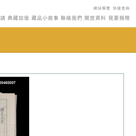
網站導覽
快速查詢
申請
典藏加值
藏品小故事
聯絡我們
開放資料
我要捐贈