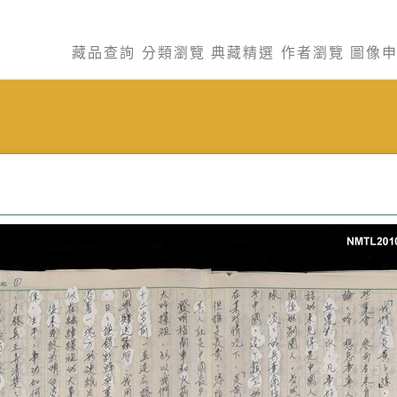
藏品查詢
分類瀏覽
典藏精選
作者瀏覽
圖像