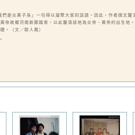
我們是炎黃子孫」一句得以凝聚大家的話語。因此，作者撰文釐
往黃帝故鄉河南新鄭踏查，以此釐清該地為炎帝、黃帝的出生地
基礎。（文／歐人鳳）
。