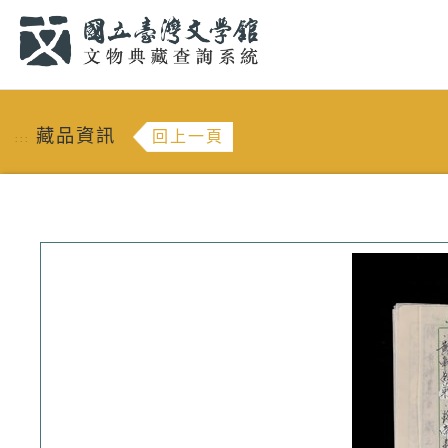
跳到主要內容
:::
藏品資訊
回上一頁
:::