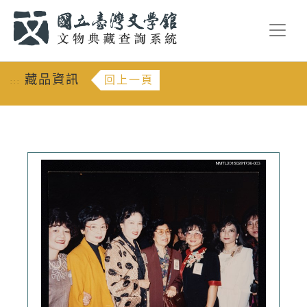
跳到主要內容
:::
藏品資訊
回上一頁
:::