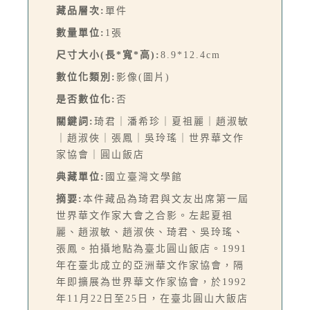
藏品層次:
單件
數量單位:
1張
尺寸大小(長*寬*高):
8.9*12.4cm
數位化類別:
影像(圖片)
是否數位化:
否
關鍵詞:
琦君｜潘希珍｜夏祖麗｜趙淑敏
｜趙淑俠｜張鳳｜吳玲瑤｜世界華文作
家協會｜圓山飯店
典藏單位:
國立臺灣文學館
摘要:
本件藏品為琦君與文友出席第一屆
世界華文作家大會之合影。左起夏祖
麗、趙淑敏、趙淑俠、琦君、吳玲瑤、
張鳳。拍攝地點為臺北圓山飯店。1991
年在臺北成立的亞洲華文作家協會，隔
年即擴展為世界華文作家協會，於1992
年11月22日至25日，在臺北圓山大飯店