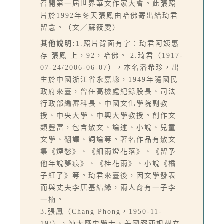
召開第一屆世界華文作家大會。此張照
片於1992年冬天張鳳由哈佛寄出給琦君
留念。（文／蘇筱雯）
其他說明:
1.照片背面有字：琦君阿姨惠
存 張鳳 上，92，哈佛。 2.琦君（1917-
07-24/2006-06-07），本名潘希珍，出
生於中國浙江省永嘉縣，1949年隨國民
政府來臺，曾任高檢處紀錄股長、司法
行政部編審科長、中國文化學院副教
授、中央大學、中興大學教授。創作文
類豐富，包含散文、論述、小說、兒童
文學、翻譯、詞論等。著名作品有散文
集《煙愁》、《細雨燈花落》、《留予
他年說夢痕》、《桂花雨》、小說《橘
子紅了》等。琦君來臺後，因文學發表
而與丈夫李唐基結緣，兩人育有一子李
一楠。
3.張鳳（Chang Phong，1950-11-
19/），師大歷史學士、美國密西根州立