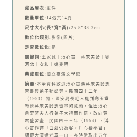
藏品層次:
單件
數量單位:
14張共14頁
尺寸大小(長*寬*高):
25.8*38.3cm
數位化類別:
影像(圖片)
是否數位化:
是
關鍵詞:
王家誠｜溥心畬｜蔣宋美齡｜劉
河北｜安和｜姚兆明
典藏單位:
國立臺灣文學館
摘要:
本筆資料敘述溥心畬遇蔣宋美齡想
習畫與弟子動態等。民國四十二年
（1953）間，國安局長毛人鳳到寒玉堂
轉達蔣宋美齡想習畫的意願，但因溥心
畬要蔣夫人行弟子大禮而作罷，改向黃
君璧習畫。民國四十三年（1954），溥
心畬作詩「白髮仍為客，丹心獨奉君」
緬懷大清遺老章一山，亦時常取出五年