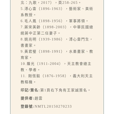
北：九歌，2017），頁258-265。
5.溥心畬（1896-1963），藝術家、美術
系教授。
6.毛人鳳（1898-1956），軍事將領。
7.蔣宋美齡（1898-2003），中華民國總
統蔣中正第二任妻子。
8.姚兆明（1939-1986），溥心畬門生，
書畫家。
9.黃君璧（1898-1991），水墨畫家、教
育家。
10.羅光（1911-2004），天主教會總主
教、學者。
11. 剛恆毅（1876-1958），義大利天主
教樞機。
印記/簽名:
第1頁右下角有王家誠簽名。
提供者:
趙雲
登錄號:
NMTL20150270233