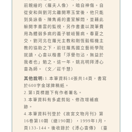
前親繪的〈羅夫人像〉，暗自神傷。自
從安和與劉河北離開寒玉堂後，他只能
到吳詠香、陳雋甫的畫室解悶，並藉此
躲開李墨雲的監視，另作書畫以潤筆費
用為體弱多病的義子毓岐醫病。春夏之
交，劉河北在羅光主教和剛恆毅樞機主
教的協助之下，前往羅馬國立藝術學院
就讀，心畬以楷書「浮譽勿沾，無益於
我者也」勉之。這一年，姚兆明拜溥心
畬為師。（文／莊千慧）
其他說明:
1.本筆資料14張共14頁，書寫
於600字金球牌稿紙。
2.第1頁標題下有作者署名。
3.本筆資料有多處剪貼、修改增補痕
跡。
4.本筆資料刊登於《故宮文物月刊》第
16卷第10期（總190期），1999年1月，
頁133-144。後收錄於《溥心畬傳》（臺