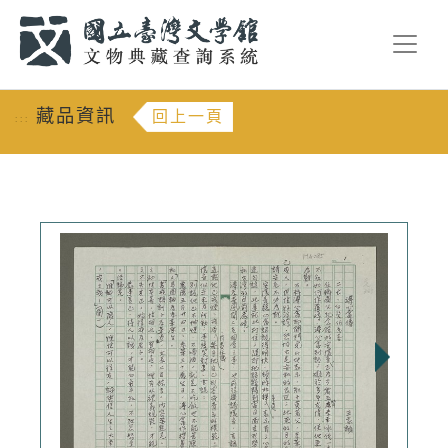
跳到主要內容
:::
藏品資訊
回上一頁
:::