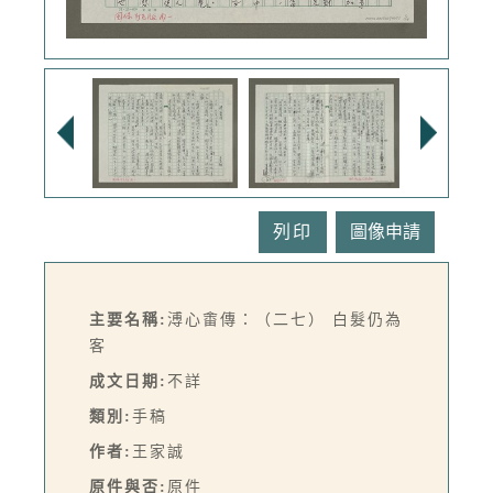
列印
主要名稱:
溥心畬傳：（二七） 白髮仍為
客
成文日期:
不詳
類別:
手稿
作者:
王家誠
原件與否:
原件