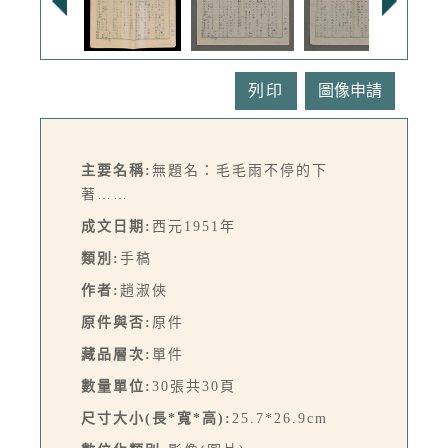
列印
主要名稱:
無題名：毛毛雨不停的下
著……
成文日期:
西元1951年
類別:
手稿
作者:
趙淑俠
原件與否:
原件
藏品層次:
單件
數量單位:
30張共30頁
尺寸大小(長*寬*高):
25.7*26.9cm