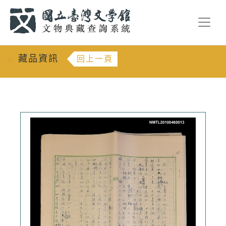
跳到主要內容
:::
藏品資訊
回上一頁
:::