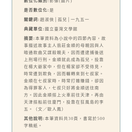
數位化類別:
影像(圖片)
是否數位化:
是
關鍵詞:
趙淑俠│孤兒│一九五一
典藏單位:
國立臺灣文學館
摘要:
本筆資料為小說中的四節內容，故
事描述故事主人翁莊金順的母親因與人
暗通款曲又謀殺親夫，因而遭逮捕後送
上刑場行刑。金順就此成為孤兒，投靠
在楊大爺家中，但在楊家卻不受待見，
時常遭到欺負，因而輾轉來到七叔家。
金順在七叔家時，時常打雜賺錢，卻因
為得罪客人，七叔只好將金順送往南
方。因此金順搭上火車前往天津，再由
天津搭船前往廈門，投靠在狂風島的李
五。（文／歐人鳳）
其他說明:
本筆資料共30頁，書寫於500
字稿紙。