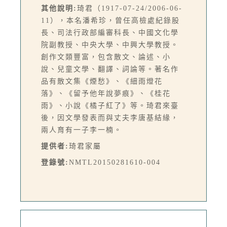
其他說明:
琦君（1917-07-24/2006-06-
11），本名潘希珍，曾任高檢處紀錄股
長、司法行政部編審科長、中國文化學
院副教授、中央大學、中興大學教授。
創作文類豐富，包含散文、論述、小
說、兒童文學、翻譯、詞論等。著名作
品有散文集《煙愁》、《細雨燈花
落》、《留予他年說夢痕》、《桂花
雨》、小說《橘子紅了》等。琦君來臺
後，因文學發表而與丈夫李唐基結緣，
兩人育有一子李一楠。
提供者:
琦君家屬
登錄號:
NMTL20150281610-004