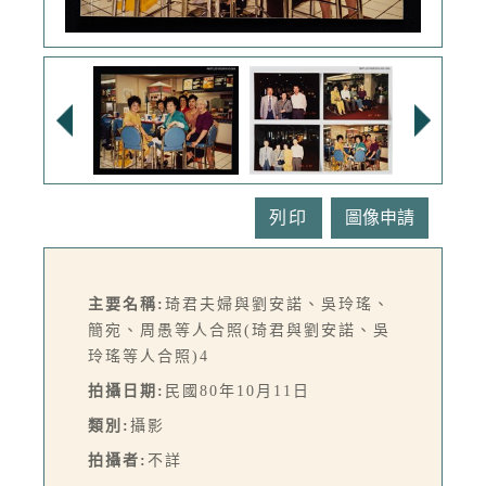
列印
主要名稱:
琦君夫婦與劉安諾、吳玲瑤、
簡宛、周愚等人合照(琦君與劉安諾、吳
玲瑤等人合照)4
拍攝日期:
民國80年10月11日
類別:
攝影
拍攝者:
不詳