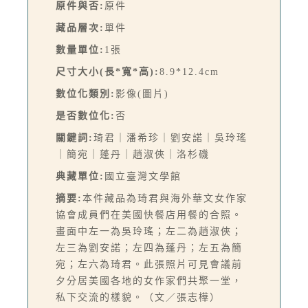
原件與否:
原件
藏品層次:
單件
數量單位:
1張
尺寸大小(長*寬*高):
8.9*12.4cm
數位化類別:
影像(圖片)
是否數位化:
否
關鍵詞:
琦君｜潘希珍｜劉安諾｜吳玲瑤
｜簡宛｜蓬丹｜趙淑俠｜洛杉磯
典藏單位:
國立臺灣文學館
摘要:
本件藏品為琦君與海外華文女作家
協會成員們在美國快餐店用餐的合照。
畫面中左一為吳玲瑤；左二為趙淑俠；
左三為劉安諾；左四為蓬丹；左五為簡
宛；左六為琦君。此張照片可見會議前
夕分居美國各地的女作家們共聚一堂，
私下交流的樣貌。（文／張志樺）