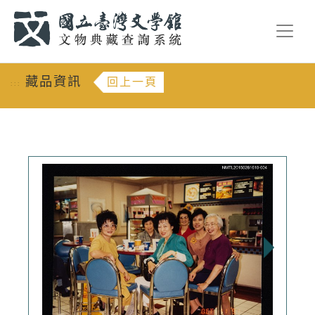
跳到主要內容
:::
藏品資訊
回上一頁
:::