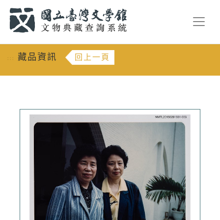
跳到主要內容
:::
藏品資訊
回上一頁
:::