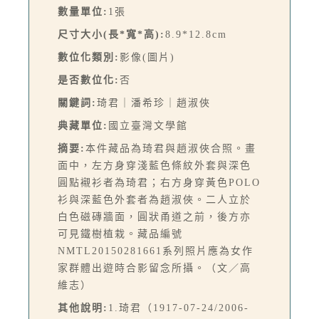
數量單位:
1張
尺寸大小(長*寬*高):
8.9*12.8cm
數位化類別:
影像(圖片)
是否數位化:
否
關鍵詞:
琦君｜潘希珍｜趙淑俠
典藏單位:
國立臺灣文學館
摘要:
本件藏品為琦君與趙淑俠合照。畫
面中，左方身穿淺藍色條紋外套與深色
圓點襯衫者為琦君；右方身穿黃色POLO
衫與深藍色外套者為趙淑俠。二人立於
白色磁磚牆面，圓狀甬道之前，後方亦
可見鐵樹植栽。藏品編號
NMTL20150281661系列照片應為女作
家群體出遊時合影留念所攝。（文／高
維志）
其他說明:
1.琦君（1917-07-24/2006-