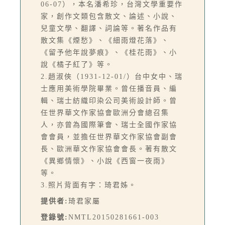
06-07），本名潘希珍，台灣文學重要作
家，創作文類包含散文、論述、小說、
兒童文學、翻譯、詞論等。著名作品有
散文集《煙愁》、《細雨燈花落》、
《留予他年說夢痕》、《桂花雨》、小
說《橘子紅了》等。
2.趙淑俠（1931-12-01/）台中女中、瑞
士應用美術學院畢業。曾任播音員、編
輯、瑞士紡織印染公司美術設計師。曾
任世界華文作家協會歐洲分會總召集
人，亦曾為國際筆會、瑞士全國作家協
會會員，並擔任世界華文作家協會副會
長、歐洲華文作家協會會長。著有散文
《異鄉情懷》、小說《西窗一夜雨》
等。
3.照片背面有字：琦君姊。
提供者:
琦君家屬
登錄號:
NMTL20150281661-003