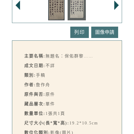
列印
主要名稱:
無題名：保佑群黎……
成文日期:
不詳
類別:
手稿
作者:
詹作舟
原件與否:
原件
藏品層次:
單件
數量單位:
1張共1頁
尺寸大小(長*寬*高):
19.2*10.5cm
數位化類別:
影像(圖片)