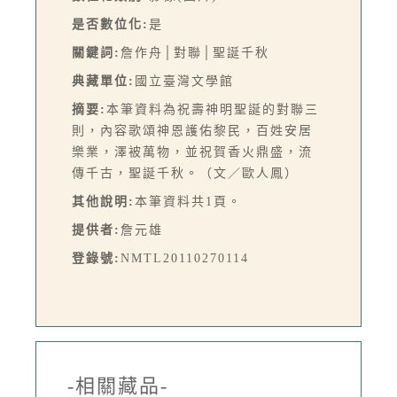
是否數位化:
是
關鍵詞:
詹作舟│對聯│聖誕千秋
典藏單位:
國立臺灣文學館
摘要:
本筆資料為祝壽神明聖誕的對聯三
則，內容歌頌神恩護佑黎民，百姓安居
樂業，澤被萬物，並祝賀香火鼎盛，流
傳千古，聖誕千秋。（文／歐人鳳）
其他說明:
本筆資料共1頁。
提供者:
詹元雄
登錄號:
NMTL20110270114
-相關藏品-