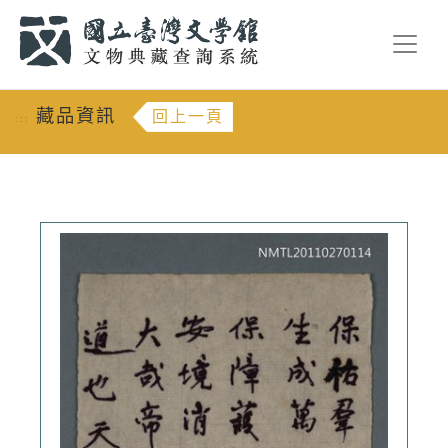
跳到主要內容
:::
藏品資訊
回上一頁
:::