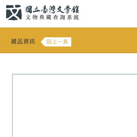
跳到主要內容
:::
藏品資訊
回上一頁
:::