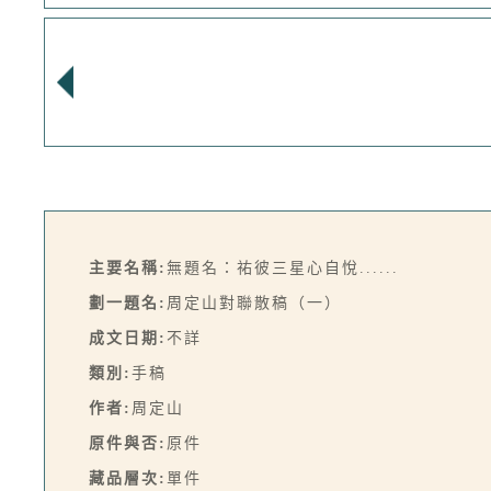
主要名稱:
無題名：祐彼三星心自悅......
劃一題名:
周定山對聯散稿（一）
成文日期:
不詳
類別:
手稿
作者:
周定山
原件與否:
原件
藏品層次:
單件