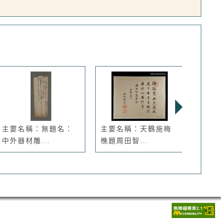
主要名稱：無題名：
主要名稱：天鶴施梅
主要
中外器材雕...
樵題周田智...
榮諧伉