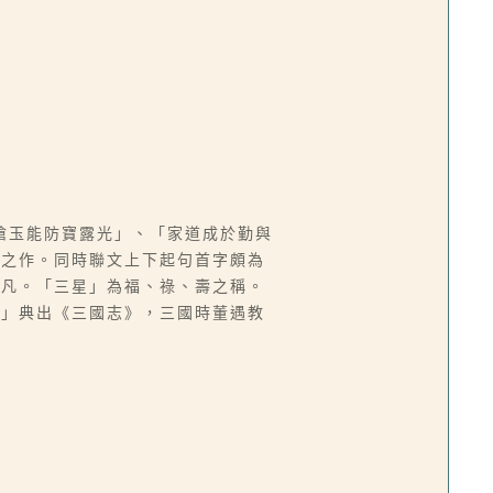
瑲玉能防寶露光」、「家道成於勤與
贈之作。同時聯文上下起句首字頗為
不凡。「三星」為福、祿、壽之稱。
餘」典出《三國志》，三國時董遇教