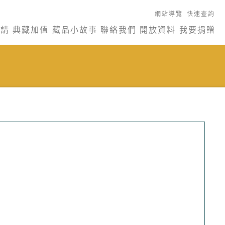
網站導覽
快速查詢
申請
典藏加值
藏品小故事
聯絡我們
開放資料
我要捐贈