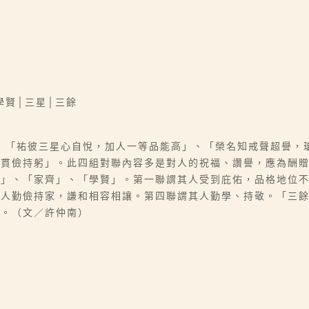
學賢│三星│三餘
：「祐彼三星心自悅，加人一等品能高」、「榮名知戒聲超譽，
一貫儉持躬」。此四組對聯內容多是對人的祝福、讚譽，應為酬
瑲」、「家齊」、「學賢」。第一聯謂其人受到庇佑，品格地位
其人勤儉持家，謙和相容相讓。第四聯謂其人勤學、持敬。「三
書。（文／許仲南）