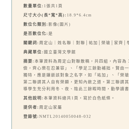
數量單位:
1張共1頁
尺寸大小(長*寬*高):
18.9*6.4cm
數位化類別:
影像(圖片)
是否數位化:
是
關鍵詞:
周定山｜姓名聯｜對聯│祐加│榮瑲│家齊│
典藏單位:
國立臺灣文學館
摘要:
本筆資料為周定山對聯散稿，共四組，內容為
儉，齊心樂在忍兼容」、「學足三餘勤補拙，賢由
獨特，應是鑲嵌該對象之名字，如「祐加」、「榮
第二聯謂其人自有榮顯，更知內斂之道。第三聯謂
導學生充分利用冬、夜、陰此三餘暇時間，勤學讀
其他說明:
本筆資料總共1頁，寫於白色紙條。
提供者:
周定山家屬
登錄號:
NMTL20140050048-032