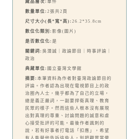
藏品層次:
單件
數量單位:
2張共2頁
尺寸大小(長*寬*高):
26.2*35.8cm
數位化類別:
影像(圖片)
是否數位化:
是
關鍵詞:
吳潛誠｜政論節目｜時事評論｜
政治
典藏單位:
國立臺灣文學館
摘要:
本筆資料為作者對臺灣政論節目的
評論。作者認為出現在電視節目上的政
治圈內人士，幾乎都為了自己的立場，
總是義正嚴詞，一副要捍衛真理、教育
民眾的樣子。然而這些人根本沒有展現
出對真理的尊重、討論問題的誠意和虛
心接受批評的可能。最後作者諷刺的
說，若有好事者打電話「扣應」，希望
有人能替他告訴這些人，別把觀眾當傻