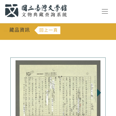
跳到主要內容
:::
藏品資訊
回上一頁
:::