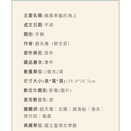
主要名稱:
颱風來臨的海上
成文日期:
不詳
類別:
手稿
作者:
趙天儀（柳文哲）
原件與否:
原件
藏品層次:
單件
數量單位:
2張共2頁
尺寸大小(長*寬*高):
29.4*20.5cm
數位化類別:
影像(圖片)
是否數位化:
是
關鍵詞:
趙天儀｜古廟｜捕漁船｜漁夫｜
現代詩｜颱風
典藏單位:
國立臺灣文學館