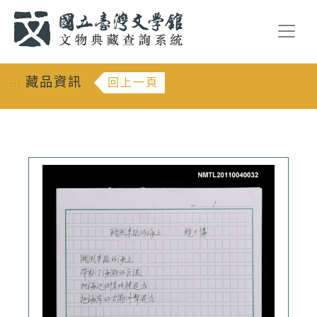
跳到主要內容
:::
藏品資訊
回上一頁
:::