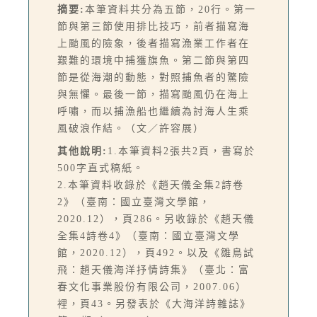
摘要:
本筆資料共分為五節，20行。第一
節與第三節使用排比技巧，前者描寫海
上颱風的險象，後者描寫漁業工作者在
艱難的環境中捕獲旗魚。第二節與第四
節是從海潮的動態，對照捕魚者的驚險
與無懼。最後一節，描寫颱風仍在海上
呼嘯，而以捕漁船也繼續為討海人生乘
風破浪作結。（文／許容展）
其他說明:
1.本筆資料2張共2頁，書寫於
500字直式稿紙。
2.本筆資料收錄於《趙天儀全集2詩卷
2》（臺南：國立臺灣文學館，
2020.12），頁286。另收錄於《趙天儀
全集4詩卷4》（臺南：國立臺灣文學
館，2020.12），頁492。以及《雛鳥試
飛：趙天儀海洋抒情詩集》（臺北：富
春文化事業股份有限公司，2007.06）
裡，頁43。另發表於《大海洋詩雜誌》