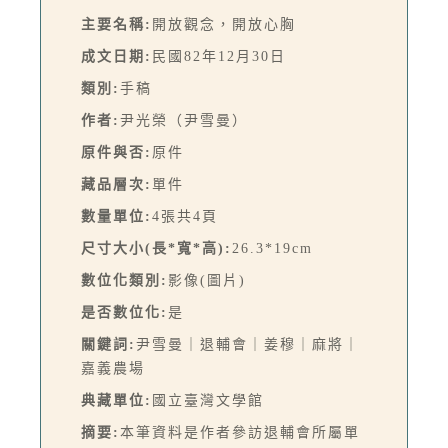
主要名稱:
開放觀念，開放心胸
成文日期:
民國82年12月30日
類別:
手稿
作者:
尹光榮（尹雪曼）
原件與否:
原件
藏品層次:
單件
數量單位:
4張共4頁
尺寸大小(長*寬*高):
26.3*19cm
數位化類別:
影像(圖片)
是否數位化:
是
關鍵詞:
尹雪曼｜退輔會｜姜穆｜麻將｜
嘉義農場
典藏單位:
國立臺灣文學館
摘要:
本筆資料是作者參訪退輔會所屬單