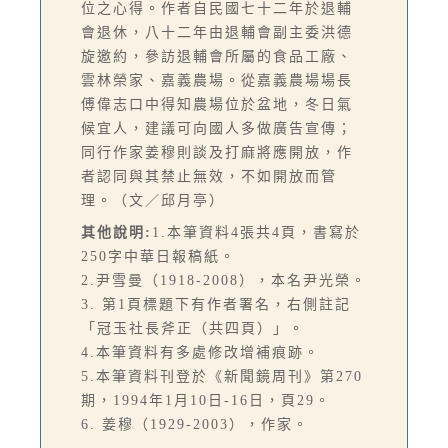
位之心得。作者自民國七十二年於退輔
會退休，八十二年由退輔會副主委洪德
旋邀約，參訪退輔會所屬的食品工廠、
雲林榮家、嘉義農場。從嘉義農場場長
傅偉志口中得知農場位於盆地，冬日氣
候宜人，建議可向國人多做廣告宣傳；
同行作家姜穆則談及打麻將應開放，作
者認同與其禁止無效，不如開放而管
理。（文／邱月亭）
其他說明:
1.本筆資料4張共4頁，書寫於
250字中華日報稿紙。
2.尹雪曼（1918-2008），本名尹光榮。
3. 第1頁標題下有作者署名，右側註記
「冠玉社長斧正（共四頁）」。
4.本筆資料有多處修改增補痕跡。
5.本筆資料刊登於《新聞鏡周刊》第270
期，1994年1月10日-16日，頁29。
6. 姜穆（1929-2003），作家。