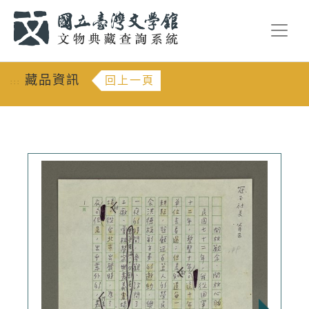
跳到主要內容
:::
藏品資訊
回上一頁
:::