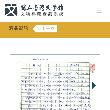
跳到主要內容
:::
藏品資訊
回上一頁
:::