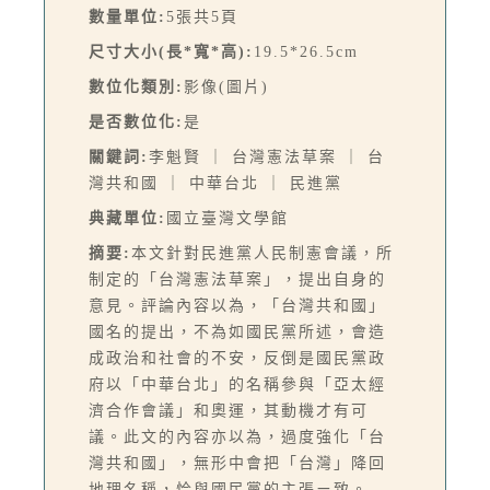
數量單位:
5張共5頁
尺寸大小(長*寬*高):
19.5*26.5cm
數位化類別:
影像(圖片)
是否數位化:
是
關鍵詞:
李魁賢 ｜ 台灣憲法草案 ｜ 台
灣共和國 ｜ 中華台北 ｜ 民進黨
典藏單位:
國立臺灣文學館
摘要:
本文針對民進黨人民制憲會議，所
制定的「台灣憲法草案」，提出自身的
意見。評論內容以為，「台灣共和國」
國名的提出，不為如國民黨所述，會造
成政治和社會的不安，反倒是國民黨政
府以「中華台北」的名稱參與「亞太經
濟合作會議」和奧運，其動機才有可
議。此文的內容亦以為，過度強化「台
灣共和國」，無形中會把「台灣」降回
地理名稱，恰與國民黨的主張ㄧ致。