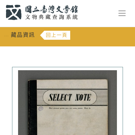
跳到主要內容
:::
藏品資訊
回上一頁
:::