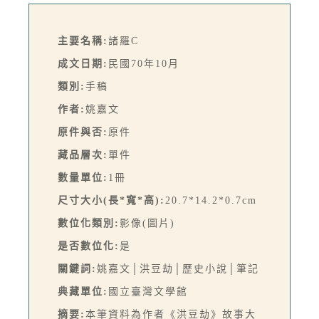
主要名稱:
諸羅C
成文日期:
民國70年10月
類別:
手稿
作者:
姚嘉文
原件與否:
原件
藏品層次:
單件
數量單位:
1冊
尺寸大小(長*寬*高):
20.7*14.2*0.7cm
數位化類別:
影像(圖片)
是否數位化:
是
關鍵詞:
姚嘉文│洪豆劫│歷史小說│筆記
典藏單位:
國立臺灣文學館
摘要:
本筆資料為作者《洪豆劫》故事大