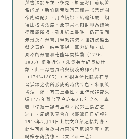
英書法於今並不多見，於臺灣目前最著
名的是，新竹關帝廟有其楷書《鼎建關
帝廟碑記》，用筆精妙，結體謹嚴，頗
得唐楷書法度。此隸書木刻對聯為魏清
德家屬所捐，雖非紙本墨跡，仍可看到
朱景英在隸書用筆的講究，強調波磔出
鋒之意趣，結字寬綽，筆力雄強。此一
風格的隸書和乾隆年間桂馥（1736-
1805）極為近似，朱景英年紀長於桂
馥，此一隸書風格與稍晚的鄧石如
（1743-1805），可視為清代隸書在學
習漢隸之後所形成的時代特色。朱景英
書法一絕，有其重要性，並時代非常久
遠1777年離台至今亦有237年之久。本
聯「學續一鐙傳孟縣，家鄰三島占凔
洲」，尾崎秀真曾在《臺灣日日新報》
1916年7月19日上撰文介紹這幅對聯，
此件可能為鈴村串雨贈予尾崎秀真，尾
崎贈予魏清德。（文／莊千慧）