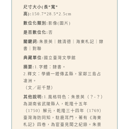
尺寸大小(長*寬*
高):
150.7*28.5*2.5cm
數位化類別:
影像(圖片)
是否數位化:
否
關鍵詞:
朱景英｜魏清德｜海東札記｜隸
書｜對聯
典藏單位:
國立臺灣文學館
摘要:
1.字體：隸書。
2.釋文：學續一鐙傳孟縣，家鄰三島占
凔洲。
（文／莊千慧）
其他說明:
1.風格特色：朱景英（？-？）
為湖南省武陵縣人，乾隆十五年
（1750）解元，乾隆三十四年（1769）
臺灣海防同知，駐鹿耳門，著有《海東
札記》四卷，為宦臺見聞之紀錄。朱景