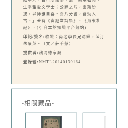
政寧人，皆行所無事，無一毫矯強態。
生平雅愛文學士；公餘之暇，圖籍紛
披，以博雅自喜。善八分書，蒼勁入
古。」著有《畬經堂詩集》、《海東札
記》。(引自本館知識平台網站)
印記/簽名:
款識：尚老學長兄清鑑，茝汀
朱景英。（文／莊千慧）
提供者:
魏清德家屬
登錄號:
NMTL20140130164
-相關藏品-