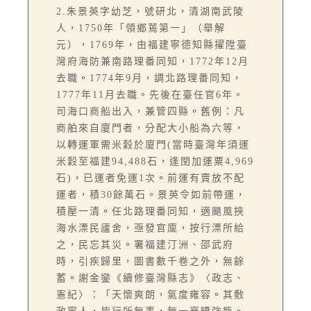
2.朱景英字幼芝，號研北，清湖南武陵
人，1750年「領鄉蔫第一」（舉解
元），1769年，由福建寧德知縣擢陞臺
灣府海防兼南路理番同知，1772年12月
去職。1774年9月，調北路理番同知，
1777年11月去職。先後在臺任官6年。
司海口商船出入，兼管四縣。舊例：凡
商舶來自廈門者，分配大小船為六等，
以轉運軍需米穀於廈門(當時臺灣年須運
米穀至福建94,488石，逢閏加運粟4,969
石)，已運者免運1次。前運有賣放不配
運者，積30餘萬石。景英令如前帶運，
積壓一清。任北路理番同知，適颶風挾
海水漂民廬舍，亟發官廩，按行漂所給
之，民忘其災。署福建汀洲、邵武府
時，引疾歸里，圖書數千卷之外，無餘
蓄。謝金鑾《續修臺灣縣志》〈政志、
憲紀〉：「天懷爽朗，氣度雍容。其敷