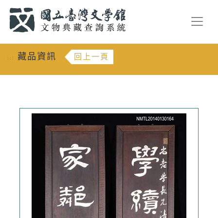
跳到主要內容
:::
藏品資訊
回上一頁
:::