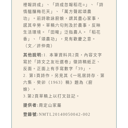
裡報詩成」、「詩成忽報稻花○」、「詩
情醞釀梅花天」、「萬方聲起頌農
功」。前詩歌詠廚娘，謂其盡心家事，
感其辛勞。草稿六句則及於農事，反映
生活環境。「田畯」泛指農人。「稻花
香」、「頌農功」，見有歡慶之意。
（文／許仲南）
其他說明:
1. 本筆資料共2頁，內容文字
寫於「詩文之友社選卷」徵詩稿紙正、
反面。正面上有手寫數字「39」。
2. 第1頁詩作，另見其《一吼居詩存．第
六集．癸卯（1963）稿》題為〈廚
娘〉。
3.第2頁草稿上以打叉註記。
提供者:
周定山家屬
登錄號:
NMTL20140050042-002