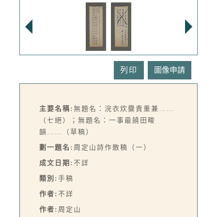
列印
主要名稱:
無題名：浣衣炊爨責重兼……
（七絕）；無題名：一事最饒田畯
韻……（草稿）
劃一題名:
周定山詩作散稿（一）
成文日期:
不詳
類別:
手稿
作者:
不詳
作者:
周定山