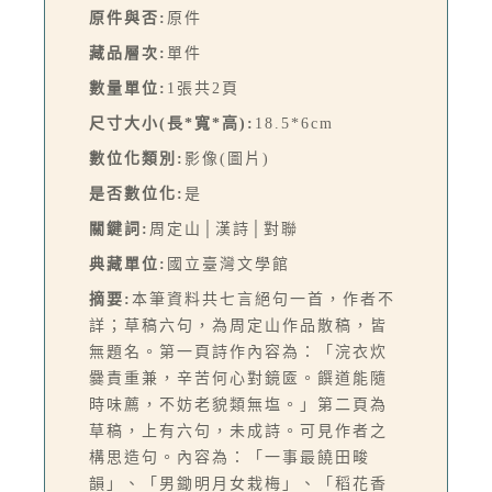
原件與否:
原件
藏品層次:
單件
數量單位:
1張共2頁
尺寸大小(長*寬*高):
18.5*6cm
數位化類別:
影像(圖片)
是否數位化:
是
關鍵詞:
周定山│漢詩│對聯
典藏單位:
國立臺灣文學館
摘要:
本筆資料共七言絕句一首，作者不
詳；草稿六句，為周定山作品散稿，皆
無題名。第一頁詩作內容為：「浣衣炊
爨責重兼，辛苦何心對鏡匳。饌道能隨
時味薦，不妨老貌類無塩。」第二頁為
草稿，上有六句，未成詩。可見作者之
構思造句。內容為：「一事最饒田畯
韻」、「男鋤明月女栽梅」、「稻花香