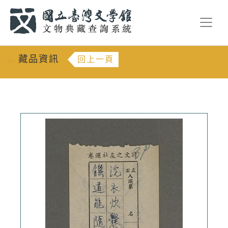
跳到主要內容
:::
藏品資訊
回上一頁
:::