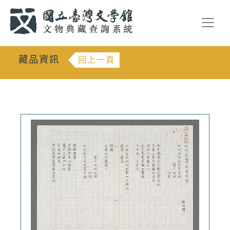
跳到主要內容
:::
藏品資訊
回上一頁
:::