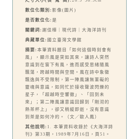
尺寸大小(長*寬*高):
26.5*38.5cm
數位化類別:
影像(圖片)
是否數位化:
是
關鍵詞:
謝佳樺｜現代詩｜大海洋詩刊
典藏單位:
國立臺灣文學館
摘要:
本筆資料題目「如何這個時刻會有
風」，顯示風是突如其來，讓詩人突然
意識到在窗下有風，進而感受思緒隨風
飄蕩，跨越時間與空間。風在詩中象徵
飄逸與不受限制，第一陣風讓無罣礙的
靈魂與意識，如同忙於接收聲波閃爍的
星子，「超越時空響徹」、「回到未
來」；第二陣風讓意識回歸到「剛沏的
熱茶杯上」，卻又稍縱即逝，沒有意識
到茶是如何冷的。（文／歐人鳳）
其他說明:
1. 本筆資料收錄於《大海洋詩
刊》第33期，1989年7月16日，頁51。