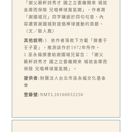
「謝父籁軒詩秀才 國之立委繼開來 城就
金庫而保險 兄唱棒球風氣開」，作者將
「謝國城兄」四字鑲嵌於四句句首，內
容讚賞謝國城對提倡棒球運動的貢獻。
（文／歐人鳳）
其他說明:
1. 依作者落款下方載「撰書于
壬子夏」，推測該作於1972年所作。
2.巫永福撰書給謝國城兄留念：「謝父
籁軒詩秀才 國之立委繼開來 城就金庫而
保險 兄唱棒球風氣開」。
提供者:
財團法人台北市巫永福文化基金
會
登錄號:
NMTL20100032250