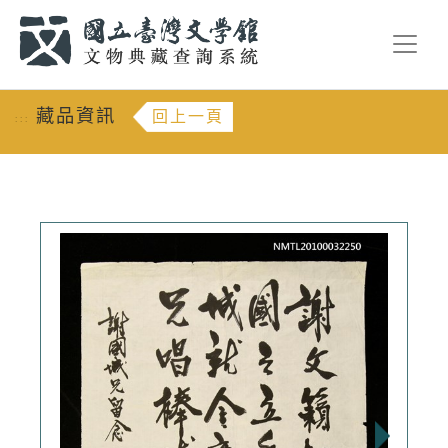
跳到主要內容
:::
藏品資訊
回上一頁
:::