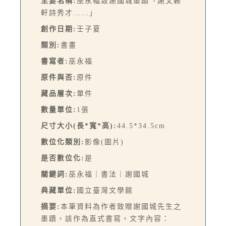
主要名稱:
巫永福致謝國城墨蹟「謝父籁
軒詩秀才……」
創作日期:
壬子夏
類別:
書畫
書寫者:
巫永福
原件與否:
原件
藏品層次:
單件
數量單位:
1張
尺寸大小(長*寬*高):
44.5*34.5cm
數位化類別:
影像(圖片)
是否數位化:
是
關鍵詞:
巫永福｜書法｜謝國城
典藏單位:
國立臺灣文學館
摘要:
本筆資料為作者致贈謝國城先生之
墨蹟，該作為直式書寫，文字內容：