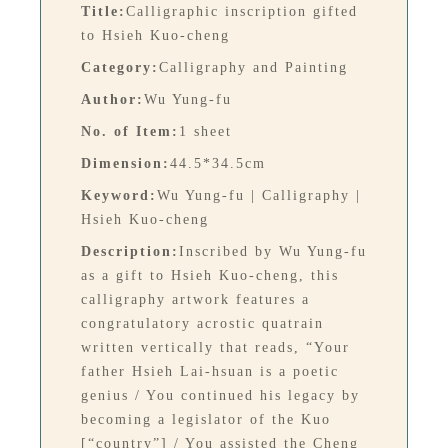
Title:
Calligraphic inscription gifted
to Hsieh Kuo-cheng
Category:
Calligraphy and Painting
Author:
Wu Yung-fu
No. of Item:
1 sheet
Dimension:
44.5*34.5cm
Keyword:
Wu Yung-fu | Calligraphy |
Hsieh Kuo-cheng
Description:
Inscribed by Wu Yung-fu
as a gift to Hsieh Kuo-cheng, this
calligraphy artwork features a
congratulatory acrostic quatrain
written vertically that reads, “Your
father Hsieh Lai-hsuan is a poetic
genius / You continued his legacy by
becoming a legislator of the Kuo
[“country”] / You assisted the Cheng