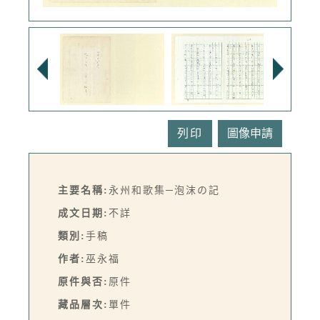
列印
主要名稱:
永州和歌集─泡沫の記
成文日期:
不詳
類別:
手稿
作者:
巫永福
原件與否:
原件
藏品層次:
單件