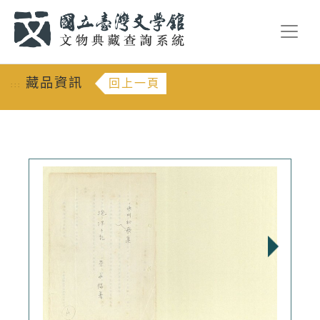
跳到主要內容
:::
藏品資訊
回上一頁
:::