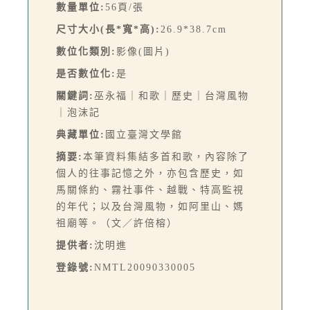
數量單位:
56頁/張
尺寸大小(長*寬*高):
26.9*38.7cm
數位化類別:
影像(圖片)
是否數位化:
是
關鍵詞:
巫永福｜和歌｜歷史｜台灣風物
｜泡沫記
典藏單位:
國立臺灣文學館
摘要:
本筆資料集結多首和歌，內容除了
個人的往事記憶之外，亦包含歷史，如
馬關條約、霧社事件、越戰、特高監視
的年代；以及台灣風物，如阿里山、媽
祖廟等。（文／許倍榕）
提供者:
沈明進
登錄號:
NMTL20090330005