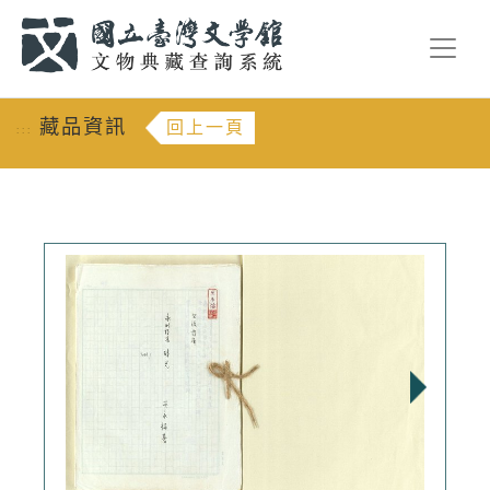
跳到主要內容
:::
藏品資訊
回上一頁
:::