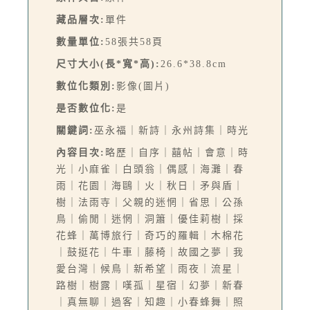
藏品層次:
單件
數量單位:
58張共58頁
尺寸大小(長*寬*高):
26.6*38.8cm
數位化類別:
影像(圖片)
是否數位化:
是
關鍵詞:
巫永福｜新詩｜永州詩集｜時光
內容目次:
略歷｜自序｜囍帖｜會意｜時
光｜小麻雀｜白頭翁｜偶感｜海灘｜春
雨｜花園｜海鷗｜火｜秋日｜矛與盾｜
樹｜法雨寺｜父親的迷惘｜省思｜公孫
鳥｜偷閒｜迷惘｜洞簫｜優佳莉樹｜採
花蜂｜萬博旅行｜奇巧的羅輯｜木棉花
｜鼓挺花｜牛車｜藤椅｜故國之夢｜我
愛台灣｜候鳥｜新希望｜雨夜｜流星｜
路樹｜樹露｜嘆孤｜星宿｜幻夢｜新春
｜真無聊｜過客｜知趣｜小春蜂舞｜照