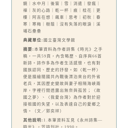
鏡｜水中月｜後窗｜雪｜消遣｜發瘋｜
禪｜灰的心路｜乾一杯｜痕｜桂花｜更
樓｜阿吉在想｜飆車｜思考｜初秋｜春
寒｜寒梅｜樹蔭｜沒有失落的眼淚｜溪
埔石壘壘
典藏單位:
國立臺灣文學館
摘要:
本筆資料為作者詩集《時光》之手
稿，一共59頁，內含略歷、自序與66首
新詩。詩作多為作者生活感懷，也有對
國族認同、歷史的抒發。如〈乾一杯〉
便是描繪隨國共內戰後漂泊來台的外省
老兵，其因歷史變故與妻子相隔海峽兩
岸，字裡行間透露出無奈與孤苦；〈故
國之夢〉、〈我愛台灣〉為作者對於迎
接祖國的失望，以及表達自己的愛鄉之
情。（文／郭奕祥）
其他說明:
1.本筆資料互見《永州詩集—
時光》，笠詩刊社，1990。