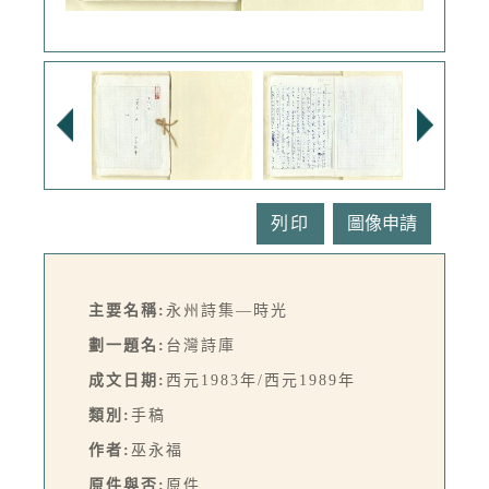
列印
主要名稱:
永州詩集—時光
劃一題名:
台灣詩庫
成文日期:
西元1983年/西元1989年
類別:
手稿
作者:
巫永福
原件與否:
原件