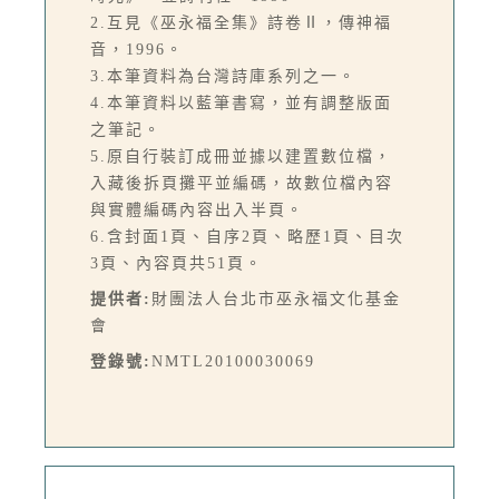
2.互見《巫永福全集》詩卷Ⅱ，傳神福
音，1996。
3.本筆資料為台灣詩庫系列之一。
4.本筆資料以藍筆書寫，並有調整版面
之筆記。
5.原自行裝訂成冊並據以建置數位檔，
入藏後拆頁攤平並編碼，故數位檔內容
與實體編碼內容出入半頁。
6.含封面1頁、自序2頁、略歷1頁、目次
3頁、內容頁共51頁。
提供者:
財團法人台北市巫永福文化基金
會
登錄號:
NMTL20100030069