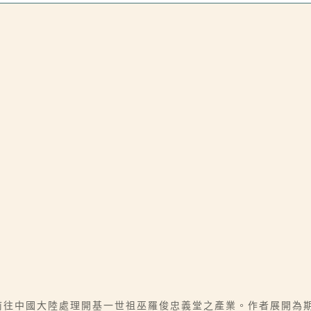
，前往中國大陸處理開基一世祖巫羅俊忠義堂之產業。作者展開為