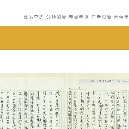
藏品查詢
分類瀏覽
典藏精選
作者瀏覽
圖像