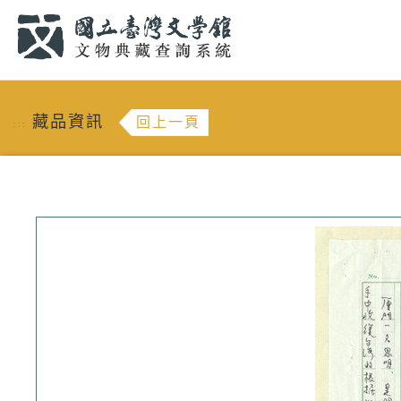
跳到主要內容
:::
藏品資訊
回上一頁
:::