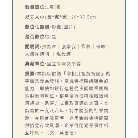
數量單位:
1頁/張
尺寸大小(長*寬*高):
26*35.5cm
數位化類別:
影像(圖片)
是否數位化:
是
關鍵詞:
張為軍｜張增我｜詮釋｜呆帳｜
大海洋詩刊 ｜現代詩
典藏單位:
國立臺灣文學館
摘要:
本詩以俗語「宰相肚裡能撐船」的
字面意義為發想，嘲諷特權階級吸金的
能力，即使如銀行這種從不同職業間廣
納財源的單位，都無法抵擋特權階級利
用超貸、呆帳方式獲取資源的本事。本
詩寫於一九八六年，詩中觸及的社會問
題，亦與台灣當時一連串金融機構醜聞
與擠兌存款風潮、企業倒閉潮等事件相
互呼應。（文／蔣富璧）