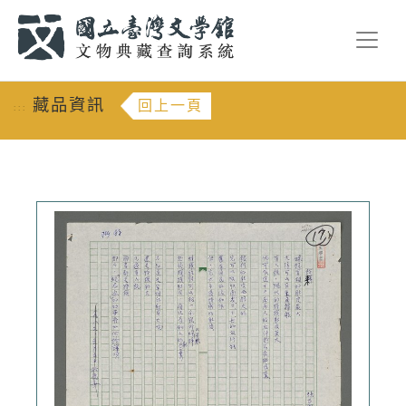
跳到主要內容
:::
藏品資訊
回上一頁
:::