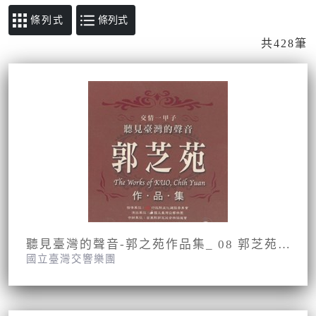
條列式
共428筆
聽見臺灣的聲音-郭之苑作品集_ 08 郭芝苑：交響曲A調《唐山過臺灣》第二樂章 田園
國立臺灣交響樂團