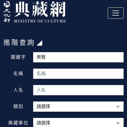
跳到主要內容
:::
進階查詢
:::
關鍵字
名稱
人名
類別
典藏單位