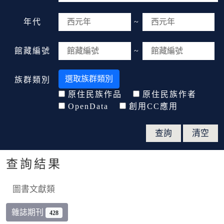
年代
~
館藏編號
~
選取族群類別
族群類別
原住民族作品
原住民族作者
OpenData
創用CC應用
查詢結果
圖書文獻類
雜誌期刊
428