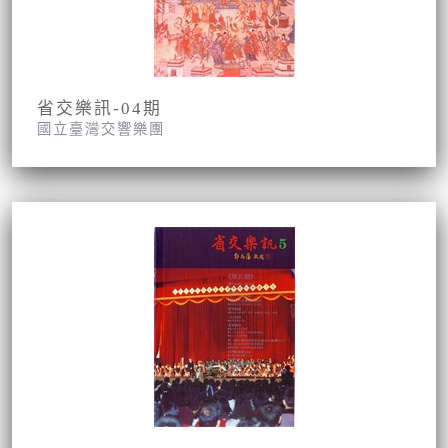
省交樂訊-04期
國立臺灣交響樂團