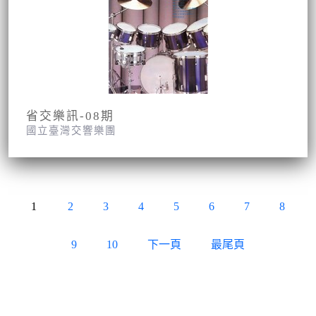
省交樂訊-08期
國立臺灣交響樂團
1
2
3
4
5
6
7
8
9
10
下一頁
最尾頁