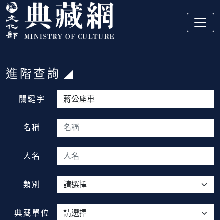
跳到主要內容
:::
進階查詢
:::
關鍵字
名稱
人名
類別
典藏單位