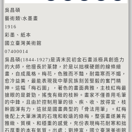
吳昌碩
藝術類\水墨畫
1916
彩墨、紙本
國立臺灣美術館
07400014
吳昌碩(1844-1927)是清末民初金石畫派極具創造力
的大師，他擅長於篆隸，於是以拙樸硬朗的線條繪
畫，自成風格。梅花，色雅而不豔，耐霜寒而不媚，
愈冷益美，最能表現我中華民族刻苦堅毅的奮鬥精
神。這幅「梅石圖」，著色的畫面典雅，主枝紅梅最
搶眼的是蒼勁，搖曳有緻的枝幹。畫家不僅善用毛筆
的中鋒，且由於控制用筆的徐、疾、收、放得宜，枝
幹圓渾有力，這就是國畫典型的「骨法用筆」。紅梅
後配上大筆淋漓的石塊和較遠的綠梅，整張畫遂兼有
雅緻、質樸、和穩重的感覺，充份表現梅花耐寒和拙
石厚重的本有氣質。出處：劉坤富，國立臺灣美術館