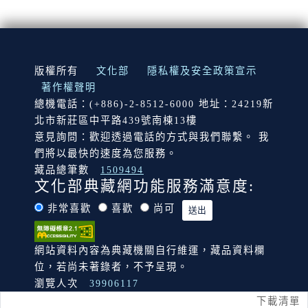
:::
版權所有
文化部
隱私權及安全政策宣示
著作權聲明
總機電話：(+886)-2-8512-6000 地址：24219新
北市新莊區中平路439號南棟13樓
意見詢問：歡迎透過電話的方式與我們聯繫。 我
們將以最快的速度為您服務。
藏品總筆數
1509494
文化部典藏網功能服務滿意度:
非常喜歡
喜歡
尚可
網站資料內容為典藏機關自行維運，藏品資料欄
位，若尚未著錄者，不予呈現。
瀏覽人次
39906117
下載清單