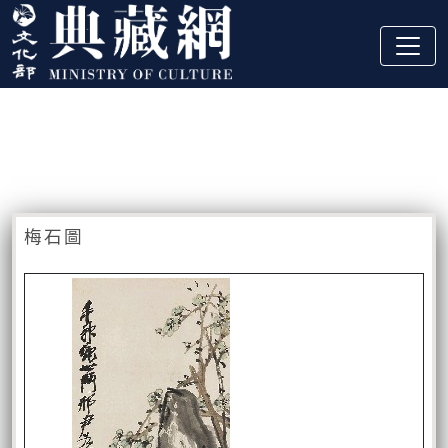
跳到主要內容
:::
藏品資訊
:::
梅石圖