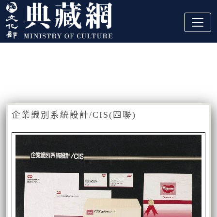
跳到主要內容
:::
藏品資訊
:::
企業識別系統設計/CIS(四聯)