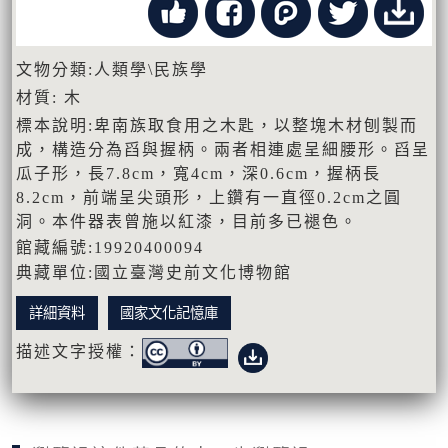
文物分類:人類學\民族學
材質: 木
標本說明:卑南族取食用之木匙，以整塊木材刨製而
成，構造分為舀與握柄。兩者相連處呈細腰形。舀呈
瓜子形，長7.8cm，寬4cm，深0.6cm，握柄長
8.2cm，前端呈尖頭形，上鑽有一直徑0.2cm之圓
洞。本件器表曾施以紅漆，目前多已褪色。
館藏編號:19920400094
典藏單位:國立臺灣史前文化博物館
詳細資料
國家文化記憶庫
描述文字授權：