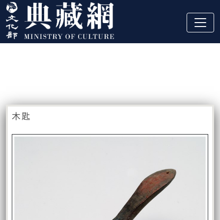
跳到主要內容
:::
藏品資訊
:::
木匙