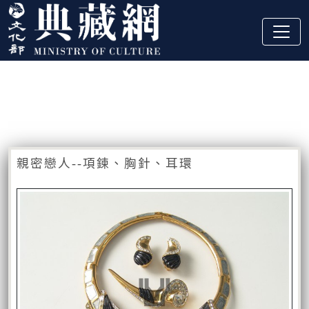
跳到主要內容
:::
藏品資訊
:::
親密戀人--項鍊、胸針、耳環