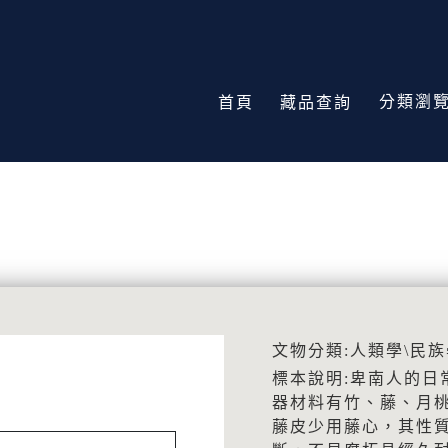
分類瀏
首頁
藏品查詢
文物分類:人類學\民族
標本說明:卑南人的日
器材料有竹、藤、月
藤皮少用藤心，其性