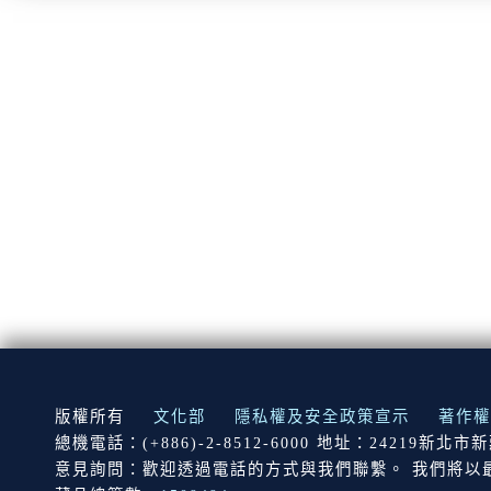
:::
版權所有
文化部
隱私權及安全政策宣示
著作權
總機電話：(+886)-2-8512-6000 地址：24219新北
意見詢問：歡迎透過電話的方式與我們聯繫。 我們將以