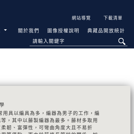
網站導覽
下載清單
覽
關於我們
圖像授權說明
典藏品開放統計
請輸入關鍵字
學
常用具以編具為多，編器為男子的工作，編
桃等，其中以藤製編器為最多。藤材多取用
質柔韌、富彈性，可彎曲角度大且不易折