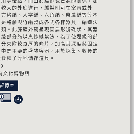
耐用等優點，而由於藤條長管狀的關係，加
間較大的外庭進行，編製則可在室內或外
有方格編、人字編、六角編、柴扉編等等不
，是將藤與竹編製成各式各樣器具，編織法
兩類。此藤籃外觀呈現圓扁形淺碟狀，其器
口緣部分施以夾條縫紮法，為了使邊緣的部
部分夾附較寬厚的條片，加高其深度與固定
活中是主要的盛裝容器，用於採集、收穫的
糧食種子等地儲存道具。
99
前文化博物館
化記憶庫