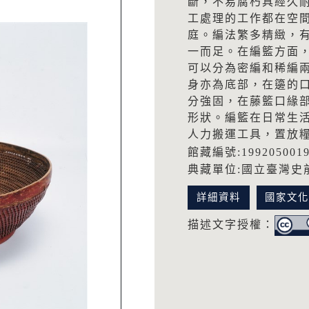
斷，不易腐朽具經久
工處理的工作都在空
庭。編法繁多精緻，
一而足。在編籃方面
可以分為密編和稀編
身亦為底部，在籩的
分強固，在藤籃口緣
形狀。編籃在日常生
人力搬運工具，置放
館藏編號:199205001
典藏單位:國立臺灣史
詳細資料
國家文
描述文字授權：