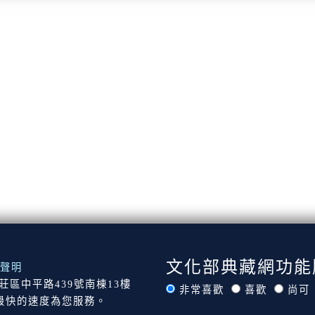
文化部典藏網功能
聲明
市新莊區中平路439號南棟13樓
非常喜歡
喜歡
尚可
最快的速度為您服務。