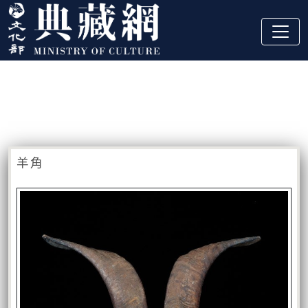
跳到主要內容
:::
藏品資訊
:::
羊角