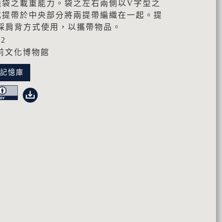
強袋之載重能力。袋之左右兩側以V字型之
成提帶於中央部分將兩提帶編織在一起。提
可採肩背方式使用，以攜帶物品。
22
前文化博物館
化記憶庫