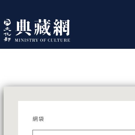
跳到主要內容
:::
藏品資訊
:::
網袋