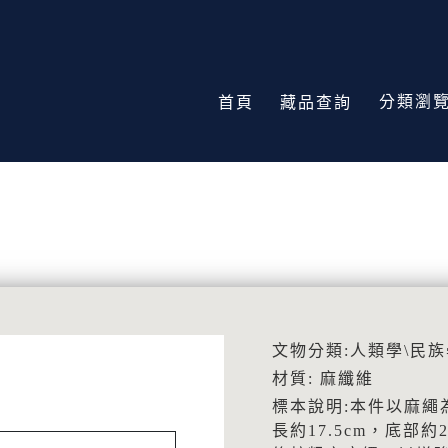
分類瀏
首頁
藏品查詢
文物分類:人類學\民族
材質: 麻纖維
標本說明:本件以麻繩
長約17.5cm，底部