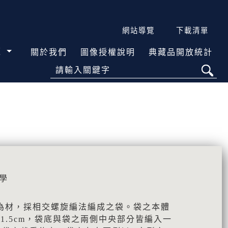
網站導覽
下載清單
覽
關於我們
圖像授權說明
典藏品開放統計
請輸入關鍵字
學
為材，採相交螺旋編法編成之袋。袋之本體
約21.5cm，袋底與袋之兩側中央部分皆編入一