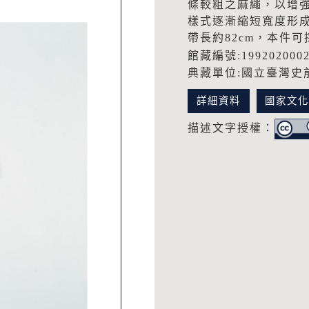
條較粗之麻繩，以增
樣式逐漸縮短寬度形
帶長約82cm，本件
館藏編號:199202000
典藏單位:國立臺灣史
詳細資料
國家文
描述文字授權：