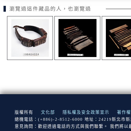
瀏覽過這件藏品的人，也瀏覽過
:::
版權所有
文化部
隱私權及安全政策宣示
著作權
總機電話：(+886)-2-8512-6000 地址：24219新北
意見詢問：歡迎透過電話的方式與我們聯繫。 我們將以