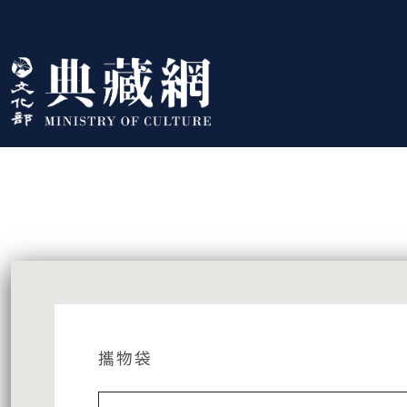
跳到主要內容
:::
藏品資訊
:::
攜物袋