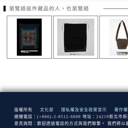
瀏覽過這件藏品的人，也瀏覽過
:::
版權所有
文化部
隱私權及安全政策宣示
著作權
總機電話：(+886)-2-8512-6000 地址：24219新北
意見詢問：歡迎透過電話的方式與我們聯繫。 我們將以