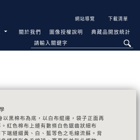
網站導覽
下載清單
覽
關於我們
圖像授權說明
典藏品開放統計
請輸入關鍵字
學
身以黑棉布為底，以白布緄邊，袋子正面再
部。紅色棉布上縫有數條白色鋸齒狀細布
布下端縫綴黃、白、藍等色之毛線流蘇。背