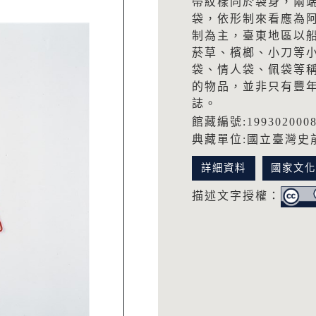
帶紋樣同於袋身，兩
袋，依形制來看應為
制為主，臺東地區以船
菸草、檳榔、小刀等小
袋、情人袋、佩袋等
的物品，並非只有豐
誌。
館藏編號:199302000
典藏單位:國立臺灣史
詳細資料
國家文
描述文字授權：