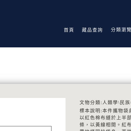
分類瀏
首頁
藏品查詢
文物分類:人類學\民族
標本說明:本件攜物袋
以紅色棉布縫於上半
條，以黃線相間。紅