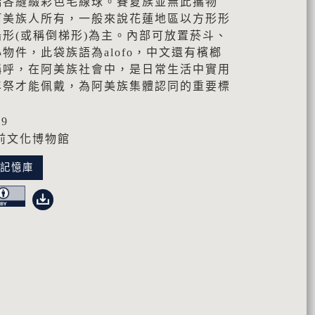
端各縫綴彩色毛線球。賽夏族並無此攜物
阿美族人所有，一般來說花蓮地區以方形形
形(或稱倒梯形)為主。內部可放置菸斗、
物件，此袋族語為alofo，中文還有檳榔
稱呼，在阿美族社會中，是日常生活中實用
年祭才能佩戴，為阿美族集體認同的重要標
89
前文化博物館
化記憶庫