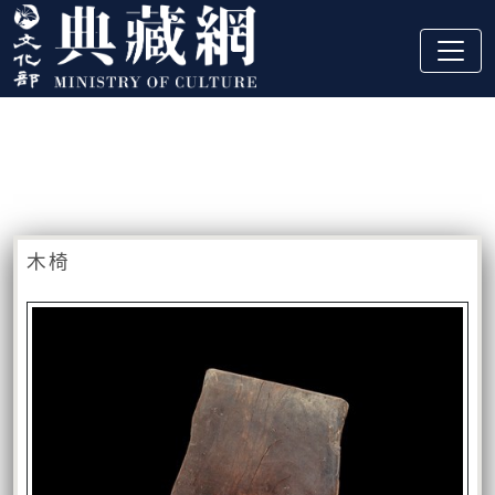
跳到主要內容
:::
藏品資訊
:::
木椅