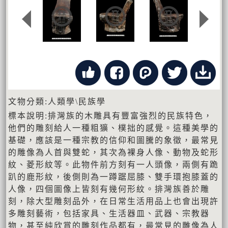
文物分類:人類學\民族學
標本說明:排灣族的木雕具有豐富強烈的民族特色，
他們的雕刻給人一種粗獷、樸拙的感覺。這種美學的
基礎，應該是一種宗教的信仰和圖騰的象徵，最常見
的雕像為人首與雙蛇，其次為裸身人像、動物及蛇形
紋、菱形紋等。此物件前方刻有一人頭像，兩側有跪
趴的鹿形紋，後側則為一蹲踞屈膝、雙手環抱膝蓋的
人像，四個圖像上皆刻有幾何形紋。排灣族善於雕
刻，除大型雕刻品外，在日常生活用品上也會出現許
多雕刻藝術，包括家具、生活器皿、武器、宗教器
物，甚至純欣賞的雕刻作品都有，最常見的雕像為人