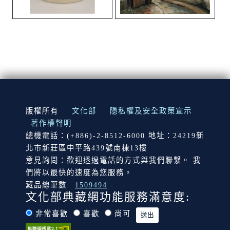
:::
版權所有
文化部
隱私權及安全政策宣示
著作權聲明
總機電話：(+886)-2-8512-6000 地址：24219新
北市新莊區中平路439號南棟13樓
意見詢問：歡迎透過電話的方式與我們聯繫。 我
們將以最快的速度為您服務。
藏品總筆數
1509494
文化部典藏網功能服務滿意度:
非常喜歡
喜歡
尚可