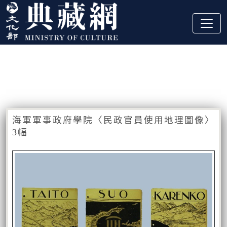
跳到主要內容
:::
藏品資訊
:::
海軍軍事政府學院〈民政官員使用地理圖像〉
3幅