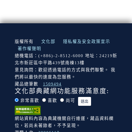
:::
版權所有
文化部
隱私權及安全政策宣示
著作權聲明
總機電話：(+886)-2-8512-6000 地址：24219新
北市新莊區中平路439號南棟13樓
意見詢問：歡迎透過電話的方式與我們聯繫。 我
們將以最快的速度為您服務。
藏品總筆數
1509494
文化部典藏網功能服務滿意度:
非常喜歡
喜歡
尚可
網站資料內容為典藏機關自行維運，藏品資料欄
位，若尚未著錄者，不予呈現。