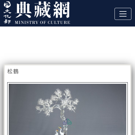
跳到主要內容
:::
藏品資訊
:::
松鶴