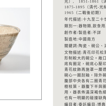
光）, 1851-1861
1875-1895（清代-光
1965（二戰後初期）
年代描述:十九至二十
類別一:器物類,飲食用
創作者/製造者:不詳
製造地:中國南方
關鍵詞:陶瓷、碗公、
文物描述:青花印花松
形制較大的碗公。敞
底有圈足，碗底心壓
青花紋飾再施罩一層
碗心一圈刮釉，除外
腹部中央各有二圈青
樹枝葉，器腹下半與
用，器表佈滿深褐色
也有一明顯的碰撞缺
編目者:委託編目-博