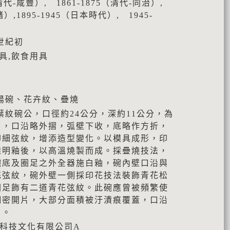
（清代-咸豐）, 1861-1875（清代-同治）,
緒）,1895-1945（日本時代）, 1945-
世紀初
具,飲食用具
湯碗、花卉紋、疊燒
葉紋碗公，口徑約24公分，深約11公分，為
口，口沿略外摺，弧壁下收，底略作方折，
印細弦紋，增添造型變化。以模具成形，印
透明釉後，以高溫燒製而成。採疊燒技法，
碗底及圈足之外全器施白釉，碗內壁口沿與
花弦紋，碗外壁一側採印花技法裝飾青花松
圈足飾有二道青花弦紋。此碗應曾被頻繁使
細密開片，大部分面積被汙漬痕覆蓋，口沿
角。
典科技文化有限公司A