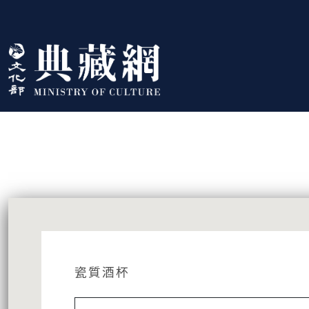
跳到主要內容
:::
藏品資訊
:::
瓷質酒杯