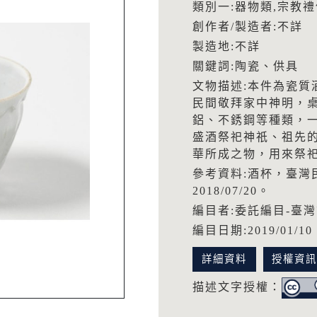
類別一:器物類,宗教
創作者/製造者:不詳
製造地:不詳
關鍵詞:陶瓷、供具
文物描述:本件為瓷質
民間敬拜家中神明，
鋁、不銹鋼等種類，
盛酒祭祀神祇、祖先
華所成之物，用來祭
參考資料:酒杯，臺灣
2018/07/20。
編目者:委託編目-臺
編目日期:2019/01/10
詳細資料
授權資
描述文字授權：