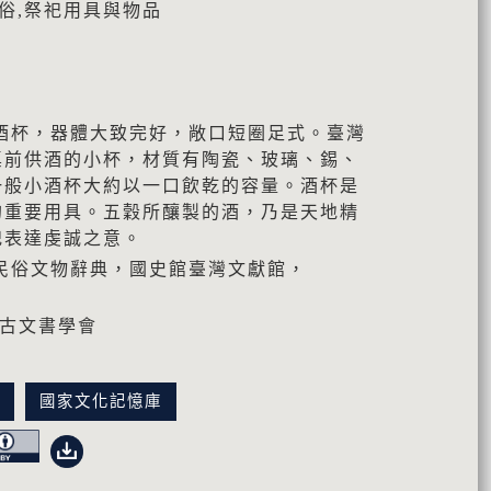
禮俗,祭祀用具與物品
酒杯，器體大致完好，敞口短圈足式。臺灣
桌前供酒的小杯，材質有陶瓷、玻璃、錫、
一般小酒杯大約以一口飲乾的容量。酒杯是
的重要用具。五穀所釀製的酒，乃是天地精
祀表達虔誠之意。
民俗文物辭典，國史館臺灣文獻館，
灣古文書學會
訊
國家文化記憶庫