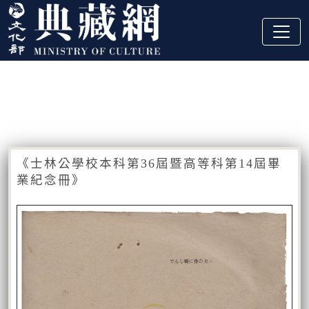
跳到主要內容
:::
藏品資訊
:::
《士林公學校本科第36屆暨高等科第14屆畢
業紀念冊》