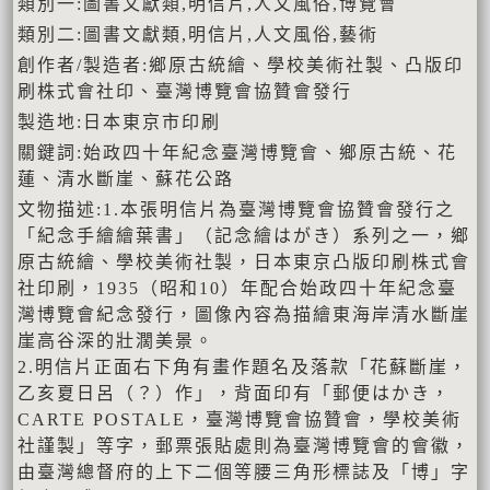
類別一:圖書文獻類,明信片,人文風俗,博覽會
類別二:圖書文獻類,明信片,人文風俗,藝術
創作者/製造者:鄉原古統繪、學校美術社製、凸版印
刷株式會社印、臺灣博覽會協贊會發行
製造地:日本東京市印刷
關鍵詞:始政四十年紀念臺灣博覽會、鄉原古統、花
蓮、清水斷崖、蘇花公路
文物描述:1.本張明信片為臺灣博覽會協贊會發行之
「紀念手繪繪葉書」（記念繪はがき）系列之一，鄉
原古統繪、學校美術社製，日本東京凸版印刷株式會
社印刷，1935（昭和10）年配合始政四十年紀念臺
灣博覽會紀念發行，圖像內容為描繪東海岸清水斷崖
崖高谷深的壯濶美景。
2.明信片正面右下角有畫作題名及落款「花蘇斷崖，
乙亥夏日呂（？）作」，背面印有「郵便はかき，
CARTE POSTALE，臺灣博覽會協贊會，學校美術
社謹製」等字，郵票張貼處則為臺灣博覽會的會徽，
由臺灣總督府的上下二個等腰三角形標誌及「博」字