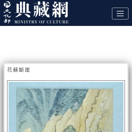
跳到主要內容
:::
藏品資訊
:::
花蘇斷崖