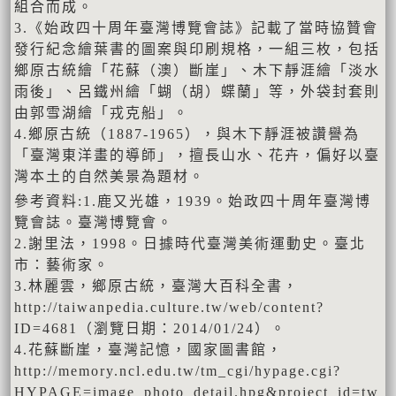
組合而成。
3.《始政四十周年臺灣博覽會誌》記載了當時協贊會
發行紀念繪葉書的圖案與印刷規格，一組三枚，包括
鄉原古統繪「花蘇（澳）斷崖」、木下靜涯繪「淡水
雨後」、呂鐵州繪「蝴（胡）蝶蘭」等，外袋封套則
由郭雪湖繪「戎克船」。
4.鄉原古統（1887-1965），與木下靜涯被讚譽為
「臺灣東洋畫的導師」，擅長山水、花卉，偏好以臺
灣本土的自然美景為題材。
參考資料:1.鹿又光雄，1939。始政四十周年臺灣博
覽會誌。臺灣博覽會。
2.謝里法，1998。日據時代臺灣美術運動史。臺北
市：藝術家。
3.林麗雲，鄉原古統，臺灣大百科全書，
http://taiwanpedia.culture.tw/web/content?
ID=4681（瀏覽日期：2014/01/24）。
4.花蘇斷崖，臺灣記憶，國家圖書館，
http://memory.ncl.edu.tw/tm_cgi/hypage.cgi?
HYPAGE=image_photo_detail.hpg&project_id=tw