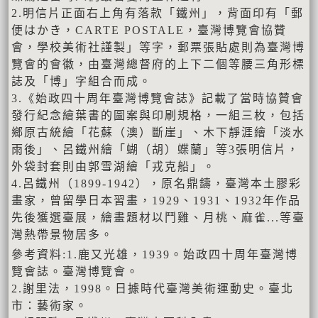
2.明信片正面右上角有落款「鐵州」，背面印有「郵
便はかき，CARTE POSTALE，臺灣博覽會協贊
會，學校美術社謹製」等字，郵票張貼處則為臺灣博
覽會的會徽，由臺灣總督府的上下二個等腰三角形標
誌及「博」字組合而成。
3.《始政四十周年臺灣博覽會誌》記載了當時協贊會
發行紀念繪葉書的圖案與印刷規格，一組三枚，包括
鄉原古統繪「花蘇（澳）斷崖」、木下靜涯繪「淡水
雨後」、呂鐵州繪「蝴（胡）蝶蘭」等3張明信片，
外袋封套則由郭雪湖繪「戎克船」。
4.呂鐵州（1899-1942），原名鼎鑄，臺灣本土膠彩
畫家，曾留學日本習畫，1929、1931、1932年作品
先後獲選臺展，繪畫題材以鬥雞、月桃、麻雀...等臺
灣熱帶景物居多。
參考資料:1.鹿又光雄，1939。始政四十周年臺灣博
覽會誌。臺灣博覽會。
2.謝里法，1998。日據時代臺灣美術運動史。臺北
市：藝術家。