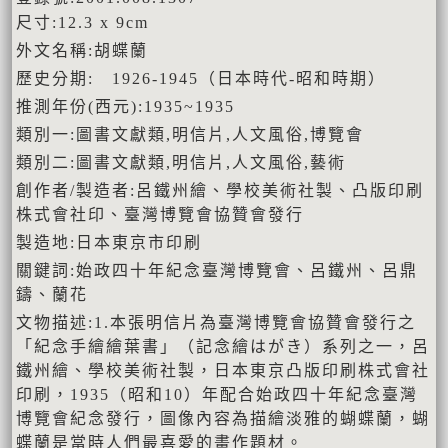
尺寸:12.3 x 9cm
外文名稱:胡蝶蘭
歷史分期: 1926-1945（日本時代-昭和時期）
推測年份(西元):1935~1935
類別一:圖書文獻類,明信片,人文風俗,博覽會
類別二:圖書文獻類,明信片,人文風俗,藝術
創作者/製造者:呂鐵州繪、學校美術社製、凸版印刷
株式會社印、臺灣博覽會協贊會發行
製造地:日本東京市印刷
關鍵詞:始政四十年紀念臺灣博覽會、呂鐵州、呂鼎
鑄、蘭花
文物描述:1.本張明信片為臺灣博覽會協贊會發行之
「紀念手繪繪葉書」（記念繪はがき）系列之一，呂
鐵州繪、學校美術社製，日本東京凸版印刷株式會社
印刷，1935（昭和10）年配合始政四十年紀念臺灣
博覽會紀念發行，圖像內容為描繪淡雅的蝴蝶蘭，蝴
蝶蘭是當時人們最喜愛的畫作題材。