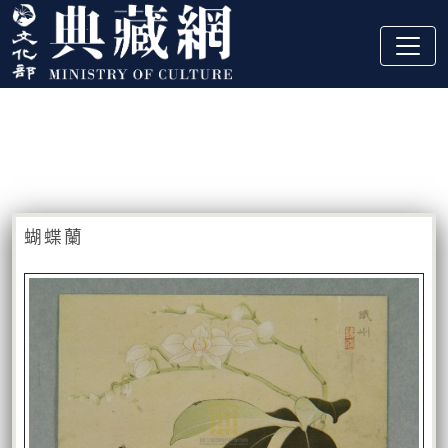
跳到主要內容
:::
藏品資訊
:::
蝴蝶蘭