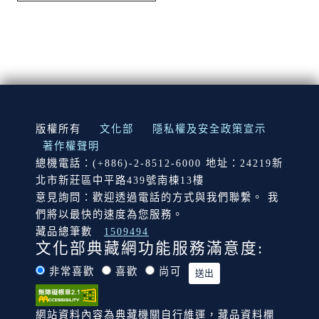
:::
版權所有
文化部
隱私權及安全政策宣示
著作權聲明
總機電話：(+886)-2-8512-6000 地址：24219新
北市新莊區中平路439號南棟13樓
意見詢問：歡迎透過電話的方式與我們聯繫。 我
們將以最快的速度為您服務。
藏品總筆數
1509494
文化部典藏網功能服務滿意度:
非常喜歡
喜歡
尚可
網站資料內容為典藏機關自行維運，藏品資料欄