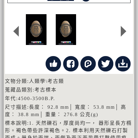
文物分類:人類學\考古類
蒐藏品類別:考古標本
年代:4500-3500B.P.
尺寸描述:長度： 92.8 mm│ 寬度： 53.8 mm│ 高
度： 38.8 mm│ 重量： 276.8 公克(g)
標本說明:1. 天然礫石，厚度尚均一， 器形呈長方橢
形。褐色帶些許深褐色。2. 標本利用天然礫石打製
而成。器身於兩端、兩側及兩正面皆帶打擊使用痕