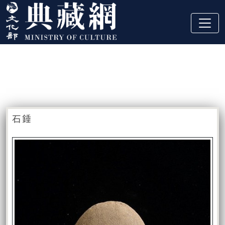
跳到主要內容
:::
藏品資訊
:::
石錘