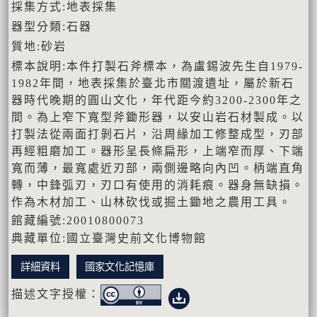
採集方式:地表採集
器型分類:石器
質地:砂岩
標本說明:本件打製石斧標本，為盧錫波先生自1979-
1982年間，地表採集於臺北市關渡遺址，屬於新石
器時代晚期的圓山文化，年代距今約3200-2300年之
間。為上窄下寬型斧鋤形器，以安山岩石材製成。以
打製法從兩面打剝石片，沿周緣加工修整成型，刃部
再經粗磨加工。器形呈長條扁形，上端窄而厚、下端
寬而薄，最寬處近刃部，兩側邊略向內凹。柄端直角
轉，中鋒弧刃，刃口有使用的消耗痕。器身無缺損。
作為木材加工、山林砍伐或掘土鋤地之農用工具。
館藏編號:20010800073
典藏單位:國立臺灣史前文化博物館
詳細資料
國家文化記憶庫
描述文字授權：