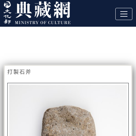
跳到主要內容
:::
藏品資訊
:::
打製石斧