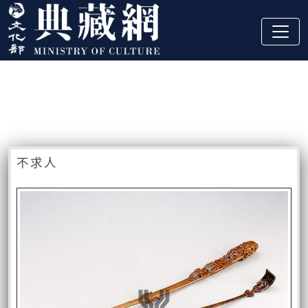
跳到主要內容
:::
藏品資訊
:::
不求人