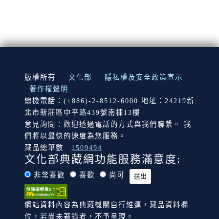
:::
版權所有
文化部
隱私權及安全政策宣示
著作權聲明
總機電話：(+886)-2-8512-6000 地址：24219新
北市新莊區中平路439號南棟13樓
意見詢問：歡迎透過電話的方式與我們聯繫。 我
們將以最快的速度為您服務。
藏品總筆數
1509494
文化部典藏網功能服務滿意度:
非常喜歡
喜歡
尚可
網站資料內容為典藏機關自行維運，藏品資料欄
位，若尚未著錄者，不予呈現。