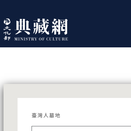
跳到主要內容
:::
藏品資訊
:::
臺灣人墓地