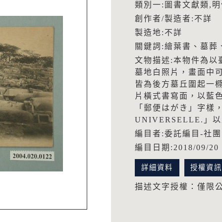
類別一:圖書文獻類,明
創作者/製造者:不詳
製造地:不詳
關鍵詞:繪葉書、墓葬
文物描述:本物件為以
墓地白照片，畫面中
皆為後方墓丘圍起一
片橫式書寫面，以藍
「郵便はがき」字樣，正
UNIVERSELLE.」
編目者:委託編目-社
編目日期:2018/09/20
詳細資料
授權資
描述文字授權：僅限