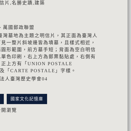
信片,名勝史蹟,建築
、萬國郵政聯盟
臺灣墓地為主題之明信片，其正面為臺灣人
可見一整片斜坡邊皆為墳墓，且樣式相近，
橢圓形範圍，前方墓手短；背面為空白明信
色單色印刷，右上方為郵票黏貼處，右側有
上方有「UNION POSTALE
以及「CARTE POSTALE」字樣。
團法人臺灣歷史學會04
訊
國家文化記憶庫
公開瀏覽