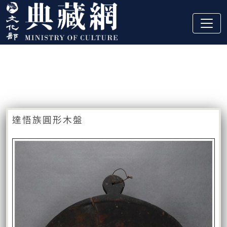
跳到主要內容
:::
藏品資訊
:::
達悟族圓形木盤