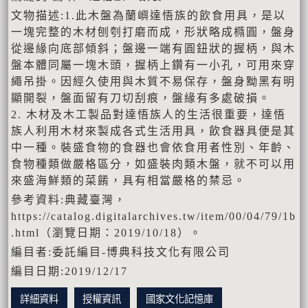
文物描述:1.此木盤為蘭嶼達悟族的飲食用具，是以
一塊完整的木材刨刳打磨而成，形狀略成橢圓，盤身
從邊緣向底部傾斜；盤邊一端有圓鈕狀的握柄，與木
盤本體同屬一塊木頭，握柄上鑽有一小孔，可用來穿
繩吊掛。因經久使用與木質不易保存，盤身黝黑有明
顯開裂，盤面留有刀切刮痕，盤緣有多處破損。
2. 木材及木工製品對達悟族人的生活很重要，達悟
族人利用木材來製成各式生活用具，飲食器具便是其
中一種。裝盛食物的食器也會依食用者性別、年齡、
食物種類做嚴格區分，如盛裝肉類木盤，就不可以用
來盛海鮮類的菜餚，具有相當嚴格的禁忌。
參考資料:典藏臺灣，
https://catalog.digitalarchives.tw/item/00/04/79/1b
.html（瀏覽日期：2019/10/18）。
編目者:委託編目-博典科技文化有限公司
編目日期:2019/12/17
詳細資料
授權資訊
國家文化記憶庫