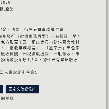
1926
籍,產業
稅金、法條、街庄吏員事務講習會
南州發行《徵收事務概要》，為紙質，呈方
紅色方形蓋印及「街庄吏員事務講習會教材
」、「徵收事務概要」、「臺南州」黑色字
、徵收機關、州稅徵收機關、一般徵收、市
事務所取扱順序共5章，物件已有些斑駁汙
團法人臺灣歷史學會C
訊
國家文化記憶庫
公開瀏覽