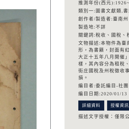
推測年份(西元):1926~
類別一:圖書文獻類,書
創作者/製造者:臺南州
製造地:不詳
關鍵詞:稅收、國稅、
文物描述:本物件為臺
形，為書籍，封面有
大正十五年八月開催
樣，其內容分為租稅
街庄國稅及州稅徵收
損。
編目者:委託編目-社
編目日期:2020/01/13
詳細資料
授權資
描述文字授權：僅限