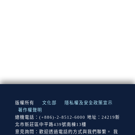
:::
版權所有
文化部
隱私權及安全政策宣示
著作權聲明
總機電話：(+886)-2-8512-6000 地址：24219新
北市新莊區中平路439號南棟13樓
意見詢問：歡迎透過電話的方式與我們聯繫。 我