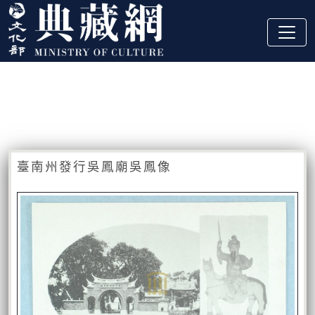
跳到主要內容
:::
藏品資訊
:::
臺南州發行吳鳳廟吳鳳像