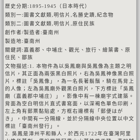
歷史分期:1895-1945（日本時代）
類別一:圖書文獻類,明信片,名勝史蹟,紀念物
類別二:圖書文獻類,明信片,原住民族
創作者/製造者:臺南州
製造地:臺南州
關鍵詞:嘉義郡、中埔庄、觀光、旅行、繪葉書、原
住民、鄒族
文物描述:1. 本物件為以吳鳳廟與吳鳳像為主題之明
信片，其正面為兩張黑白照片，右為吳鳳神像黑白照
片，標註「吳鳳像」，為一名長著鬍鬚，騎在馬背上
的人像；左為吳鳳廟外觀黑白照片，下方標註「吳鳳
廟（嘉義郡中埔庄）」，影像中有一棟廟宇式建築。
背面為空白明信片直式書寫面，以深褐色單色印刷，
左上角有郵票黏貼處，方框右邊標有「郵便はが
き」，中間有一分隔線，並於分隔線中央位置以中文
標註「臺南州發行」。
2. 吳鳳是漳州平和縣人，於西元1722年在臺灣阿里