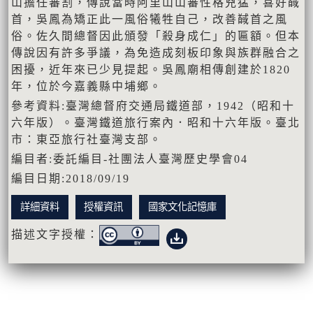
山擔任蕃割，傳說當時阿里山山蕃性格兇猛，喜好馘
首，吳鳳為矯正此一風俗犧牲自己，改善馘首之風
俗。佐久間總督因此頒發「殺身成仁」的匾額。但本
傳說因有許多爭議，為免造成刻板印象與族群融合之
困擾，近年來已少見提起。吳鳳廟相傳創建於1820
年，位於今嘉義縣中埔鄉。
參考資料:臺灣總督府交通局鐵道部，1942（昭和十
六年版）。臺灣鐵道旅行案內．昭和十六年版。臺北
市：東亞旅行社臺灣支部。
編目者:委託編目-社團法人臺灣歷史學會04
編目日期:2018/09/19
詳細資料
授權資訊
國家文化記憶庫
描述文字授權：