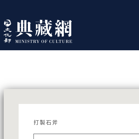
跳到主要內容
:::
藏品資訊
:::
打製石斧