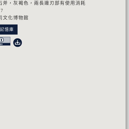
石斧，灰褐色，兩長邊刃部有使用消耗
47
前文化博物館
化記憶庫