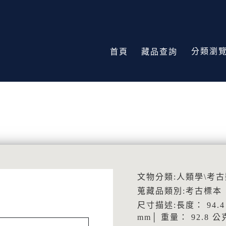
分類瀏
首頁
藏品查詢
文物分類:人類學\考古
蒐藏品類別:考古標本
尺寸描述:長度： 94.4 
mm│ 重量： 92.8 公克