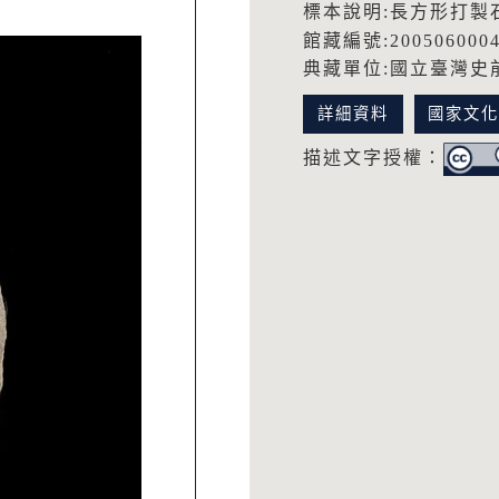
標本說明:長方形打製
館藏編號:200506000
典藏單位:國立臺灣史
詳細資料
國家文
描述文字授權：