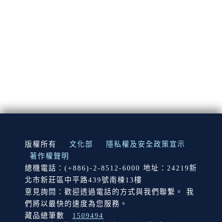
:::
版權所有
文化部
隱私權及安全政策宣示
著作權聲明
總機電話：(+886)-2-8512-6000 地址：24219新
北市新莊區中平路439號南棟13樓
意見詢問：歡迎透過電話的方式與我們聯繫。 我
們將以最快的速度為您服務。
藏品總筆數
1509494