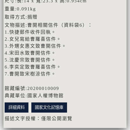
尺寸:長:14 x 寬:23.3 x 高:0.954cm
重量:0.091kg
取得方式:捐贈
文物描述:曹開相關信件（資料袋6）：
1.快捷郵件收件回執。
2.女兒寫給曹羅喜信件。
3.外甥女惠文致曹開信件。
4.宋田水致曹開信件。
5.沈慶宗致曹開信件。
6.李奕定致曹羅喜信件。
7.曹開致宋樹涼信件。
館藏編號:20200010009
典藏單位:國家人權博物館
詳細資料
國家文化記憶庫
描述文字授權：僅限公開瀏覽