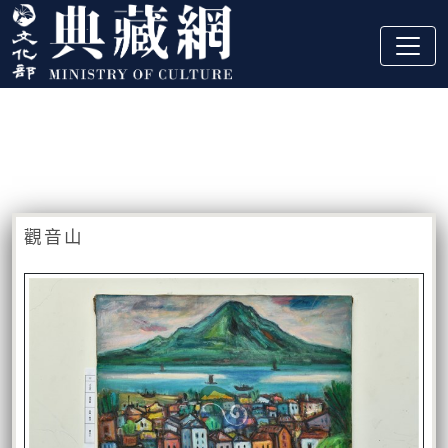
跳到主要內容
:::
藏品資訊
:::
觀音山